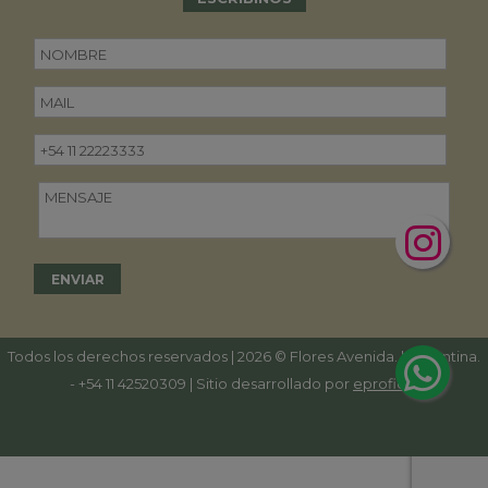
Todos los derechos reservados | 2026 © Flores Avenida. | Argentina.
-
+54 11 42520309
| Sitio desarrollado por
eproficio