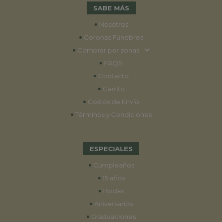
SABE MÁS
•
Nosotros
•
Coronas Fúnebres
•
Comprar por zonas
•
FAQS
•
Contacto
•
Carrito
•
Costos de Envío
•
Términos y Condiciones
ESPECIALES
•
Cumpleaños
•
15 años
•
Bodas
•
Aniversarios
•
Graduaciones