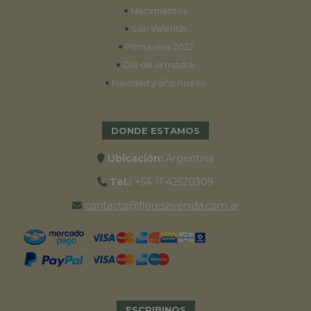
•
Nacimientos
•
San Valentín
•
Primavera 2022
•
Día de la madre
•
Navidad y año nuevo
DONDE ESTAMOS
Ubicación:
Argentina
Tel.:
+54 11 42520309
contacto@floresavenida.com.ar
ESCRIBINOS