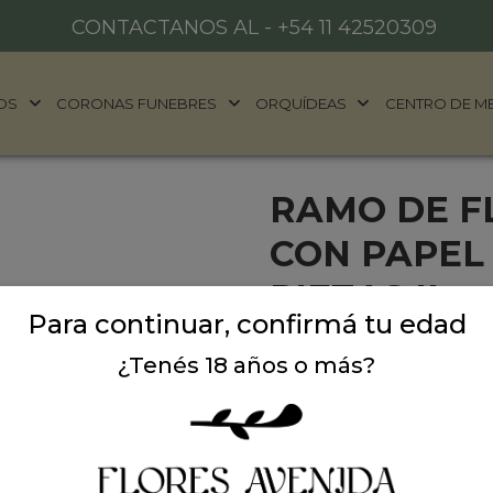
CONTACTANOS AL -
+54 11 42520309
OS
CORONAS FUNEBRES
ORQUÍDEAS
CENTRO DE M
RAMO DE F
CON PAPEL
PIEZAS II
Para continuar, confirmá tu edad
Ramo de flores de estacio
¿Tenés 18 años o más?
color celeste. Ideal para 
ocasión.
Precio: $ 159.000
-
$ 