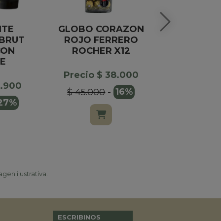
NTE
GLOBO CORAZON
JASMINE
 BRUT
ROJO FERRERO
BLANC DE
CON
ROCHER X12
ESTU
E
ESPU
Precio $ 38.000
6.900
Precio $
$ 45.000
-
16%
27%
$ 45.00
gen ilustrativa.
ESCRIBINOS