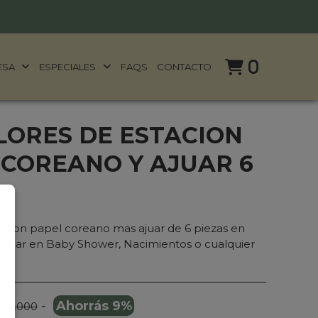
0
ESA
ESPECIALES
FAQS
CONTACTO
LORES DE ESTACION
 COREANO Y AJUAR 6
n con papel coreano mas ajuar de 6 piezas en
regalar en Baby Shower, Nacimientos o cualquier
-
Ahorrás 9%
175.000