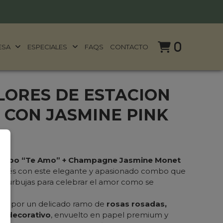
0
ESA
ESPECIALES
FAQS
CONTACTO
LORES DE ESTACION
 CON JASMINE PINK
globo “Te Amo” + Champagne Jasmine Monet
erés con este elegante y apasionado combo que
 burbujas para celebrar el amor como se
sto por un delicado ramo de
rosas rosadas,
aje decorativo
, envuelto en papel premium y