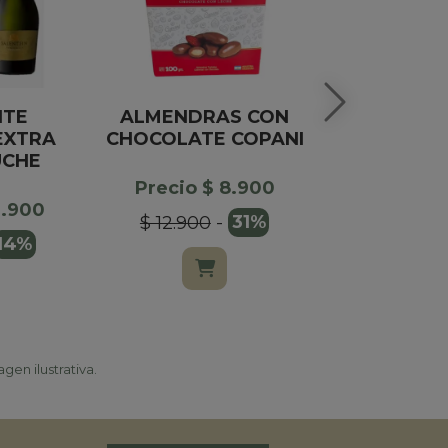
NTE
ALMENDRAS CON
ROSA F
EXTRA
CHOCOLATE COPANI
CLASICA
UCHE
FU
Precio $ 8.900
4.900
Precio $
$ 12.900
-
31%
14%
$ 199.00
gen ilustrativa.