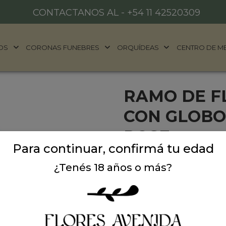
CONTACTANOS AL -
+54 11 42520309
OS
CORONAS FUNEBRES
ORQUÍDEAS
CENTRO DE M
RAMO DE F
CON GLOBO
ROSE
Para continuar, confirmá tu edad
💖
Ramo romántico con 
¿Tenés 18 años o más?
Sorprendé a quien más qu
combina flores premium y
merece.
Este arreglo está compue
flores de estación y foll