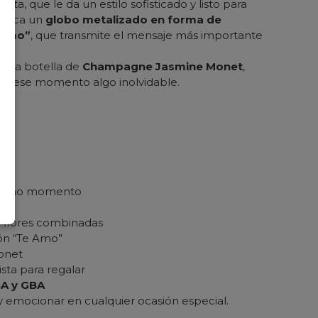
ta, que le da un estilo sofisticado y listo para
estaca un
globo metalizado en forma de
e Amo”
, que transmite el mensaje más importante
 una botella de
Champagne Jasmine Monet
,
 de ese momento algo inolvidable.
último momento
 flores combinadas
ón “Te Amo”
onet
sta para regalar
BA y GBA
y emocionar en cualquier ocasión especial.