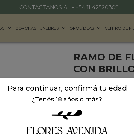
CONTACTANOS AL -
+54 11 42520309
OS
CORONAS FUNEBRES
ORQUÍDEAS
CENTRO DE M
RAMO DE F
CON BRILL
Ramo extra grande diseñad
Para continuar, confirmá tu edad
espolvoreado con brillo im
¿Tenés 18 años o más?
Precio: $ 169.000
-
$
Cantidad: