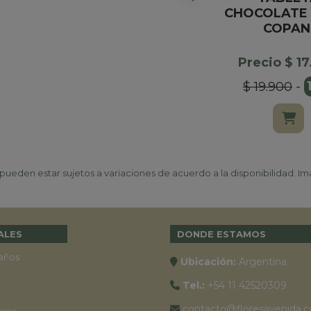
CHOCOLATE 
COPAN
Precio $ 1
$ 19.900
-
ueden estar sujetos a variaciones de acuerdo a la disponibilidad. Ima
ALES
DONDE ESTAMOS
años
Ubicación:
Argentina
Tel.:
+54 11 42520309
contacto@floresavenida.c