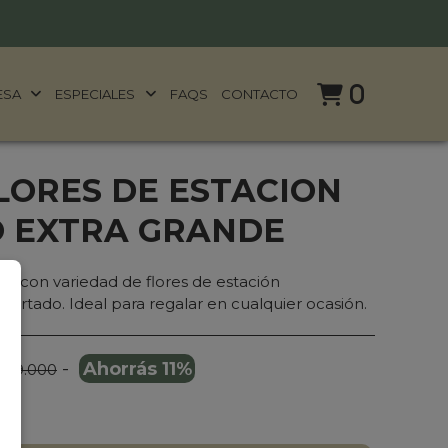
0
ESA
ESPECIALES
FAQS
CONTACTO
LORES DE ESTACION
O EXTRA GRANDE
o con variedad de flores de estación
portado. Ideal para regalar en cualquier ocasión.
-
Ahorrás 11%
 189.000