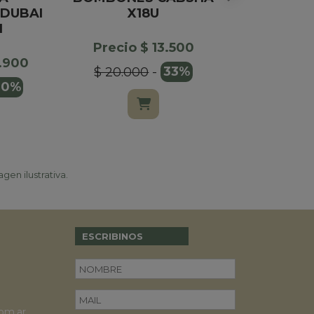
DUBAI
X18U
CHOCOLAT
I
NRO
Precio $ 13.500
7.900
Precio $
$ 20.000
-
33%
10%
$ 38.90
gen ilustrativa.
ESCRIBINOS
om.ar