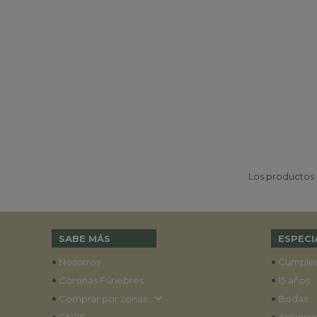
Los productos p
SABE MÁS
ESPECI
•
•
Nosotros
Cumple
•
•
Coronas Fúnebres
15 años
•
•
Comprar por zonas
Bodas
•
•