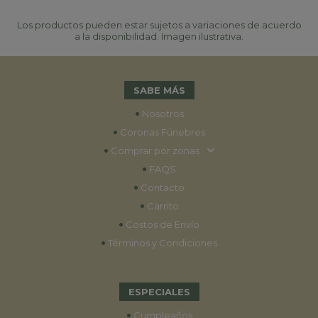
Los productos pueden estar sujetos a variaciones de acuerdo
a la disponibilidad. Imagen ilustrativa.
SABE MÁS
•
Nosotros
•
Coronas Fúnebres
•
Comprar por zonas
•
FAQS
•
Contacto
•
Carrito
•
Costos de Envío
•
Términos y Condiciones
ESPECIALES
•
Cumpleaños