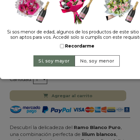
Si sos menor de edad, algunos de los productos de este sitio
son aptos para vos. Accedé solo si cumplís con este requisit
Dejá tu opinión
Recordarme
RAMO DE FLORES DE ESTACION BLANCAS CON
PAPEL COREANO
$ 99.000
Precio: $ 89.000
-
10% OFF
Cantidad:
Agregar al carrito
Descubrí la delicadeza del
Ramo Blanco Puro
,
una combinación perfecta de
lilium blancos
,