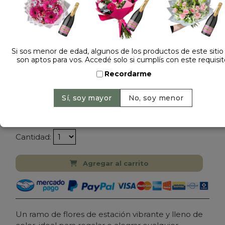
Si sos menor de edad, algunos de los productos de este sitio
8 opiniones +
son aptos para vos. Accedé solo si cumplís con este requisit
Recordarme
Dejá tu opinión
RAMO DE FLORES DE ESTACION
$ 99.000
Precio: $ 89.000
-
Ahorrás 10%
Cantidad:
Agregar al carrito
Un ramo de flores de estación vibrante y lleno de