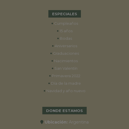
ESPECIALES
•
Cumpleaños
•
15 años
•
Bodas
•
Aniversarios
•
Graduaciones
•
Nacimientos
•
San Valentín
•
Primavera 2022
•
Día de la madre
•
Navidad y año nuevo
DONDE ESTAMOS
Ubicación:
Argentina