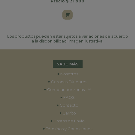
Precio $ 31.900
Los productos pueden estar sujetos a variaciones de acuerdo
a la disponibilidad. Imagen ilustrativa.
SABE MÁS
•
Nosotros
•
Coronas Fúnebres
•
Comprar por zonas
•
FAQS
•
Contacto
•
Carrito
•
Costos de Envío
•
Términos y Condiciones