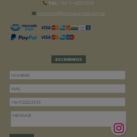
Tel.:
+54 11 42520309
contacto@floresavenida.com.ar
ESCRIBINOS