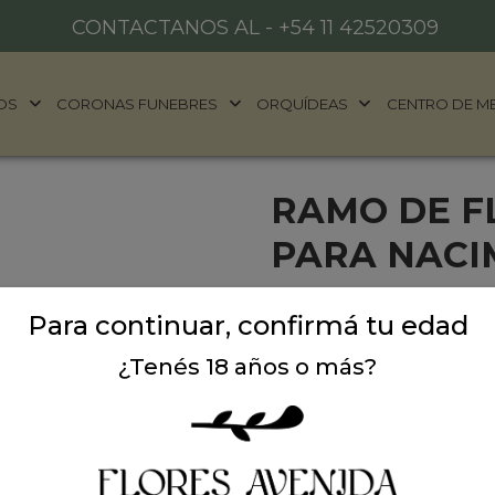
CONTACTANOS AL -
+54 11 42520309
OS
CORONAS FUNEBRES
ORQUÍDEAS
CENTRO DE M
RAMO DE F
PARA NACI
Ramo Americano con varie
Para continuar, confirmá tu edad
de escarpines y globo myla
¿Tenés 18 años o más?
Sin Stock