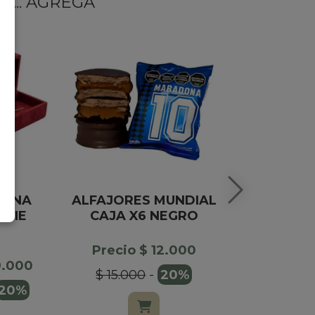
... AGREGÁ
TUNA
ALFAJORES MUNDIAL
TABLE
ERIE
CAJA X6 NEGRO
CHOCOLAT
O
DRI
Precio $ 12.000
9.000
Precio $
$ 15.000
-
20%
20%
$ 12.90