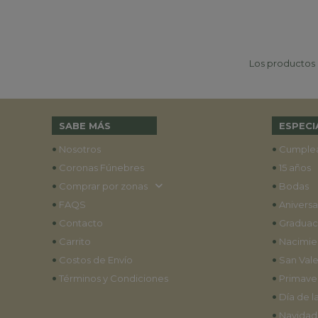
Los productos p
SABE MÁS
ESPECI
•
•
Nosotros
Cumple
•
•
Coronas Fúnebres
15 años
•
•
Comprar por zonas
Bodas
•
•
FAQS
Aniversa
•
•
Contacto
Graduac
•
•
Carrito
Nacimie
•
•
Costos de Envío
San Vale
•
•
Términos y Condiciones
Primave
•
Día de l
•
Navidad