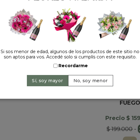
HACELO ESPECIAL
Si sos menor de edad, algunos de los productos de este sitio no
son aptos para vos. Accedé solo si cumplís con este requisito.
Recordarme
ROSA FOR
CLASICA S
FUEG
Precio $ 15
$ 199.000
-