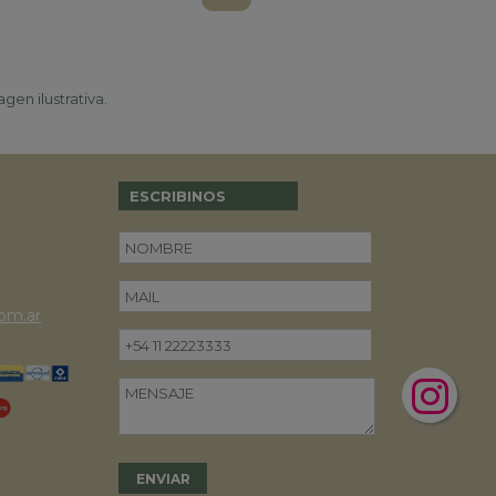
gen ilustrativa.
ESCRIBINOS
om.ar