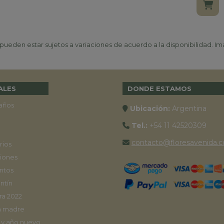
ueden estar sujetos a variaciones de acuerdo a la disponibilidad. Ima
ALES
DONDE ESTAMOS
años
Ubicación:
Argentina
Tel.:
+54 11 42520309
contacto@floresavenida.c
rios
iones
ntos
ntín
ra 2022
a madre
 y año nuevo