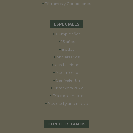
•
Términos y Condiciones
ESPECIALES
•
Cumpleaños
•
15 años
•
Bodas
•
Aniversarios
•
Graduaciones
•
Nacimientos
•
San Valentín
•
Primavera 2022
•
Día de la madre
•
Navidad y año nuevo
DONDE ESTAMOS