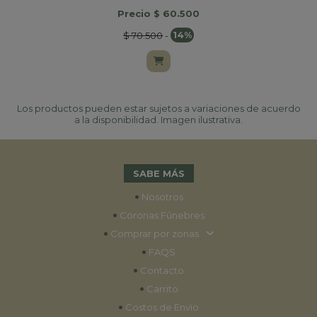
Precio $ 60.500
$ 70.500
-
14%
Los productos pueden estar sujetos a variaciones de acuerdo
a la disponibilidad. Imagen ilustrativa.
SABE MÁS
•
Nosotros
•
Coronas Fúnebres
•
Comprar por zonas
•
FAQS
•
Contacto
•
Carrito
•
Costos de Envío