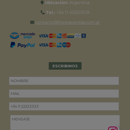
Ubicación:
Argentina
Tel.:
+54 11 42520309
contacto@floresavenida.com.ar
ESCRIBINOS