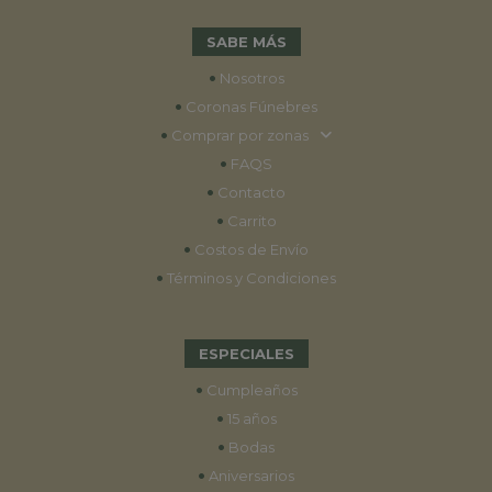
SABE MÁS
•
Nosotros
•
Coronas Fúnebres
•
Comprar por zonas
•
FAQS
•
Contacto
•
Carrito
•
Costos de Envío
•
Términos y Condiciones
ESPECIALES
•
Cumpleaños
•
15 años
•
Bodas
•
Aniversarios