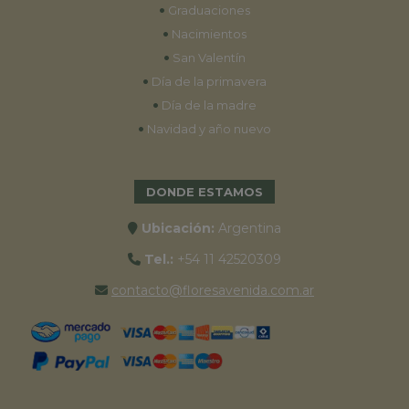
•
Graduaciones
•
Nacimientos
•
San Valentín
•
Día de la primavera
•
Día de la madre
•
Navidad y año nuevo
DONDE ESTAMOS
Ubicación:
Argentina
Tel.:
+54 11 42520309
contacto@floresavenida.com.ar