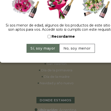
ESPECIALES
•
Cumpleaños
Si sos menor de edad, algunos de los productos de este sitio
son aptos para vos. Accedé solo si cumplís con este requisit
•
15 años
Recordarme
•
Bodas
•
Aniversarios
•
Graduaciones
•
Nacimientos
•
San Valentín
•
Día de la primavera
•
Día de la madre
•
Navidad y año nuevo
DONDE ESTAMOS
Ubicación:
Argentina