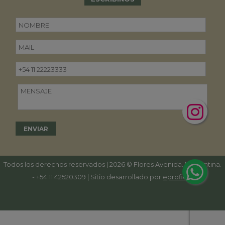
Todos los derechos reservados | 2026 © Flores Avenida. | Argentina.
-
+54 11 42520309
| Sitio desarrollado por
eproficio