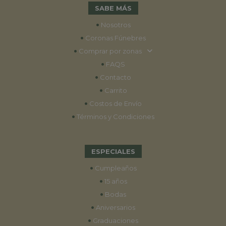
SABE MÁS
•
Nosotros
•
Coronas Fúnebres
•
Comprar por zonas
•
FAQS
•
Contacto
•
Carrito
•
Costos de Envío
•
Términos y Condiciones
ESPECIALES
•
Cumpleaños
•
15 años
•
Bodas
•
Aniversarios
•
Graduaciones