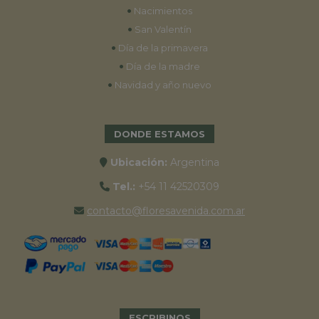
•
Nacimientos
•
San Valentín
•
Día de la primavera
•
Día de la madre
•
Navidad y año nuevo
DONDE ESTAMOS
Ubicación:
Argentina
Tel.:
+54 11 42520309
contacto@floresavenida.com.ar
ESCRIBINOS