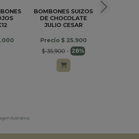
MBONES
BOMBONES SUIZOS
BOMBONE
OJOS
DE CHOCOLATE
X1
X12
JULIO CESAR
Precio $
4.000
Precio $ 25.900
$ 20.00
$ 35.900
-
28%
gen ilustrativa.