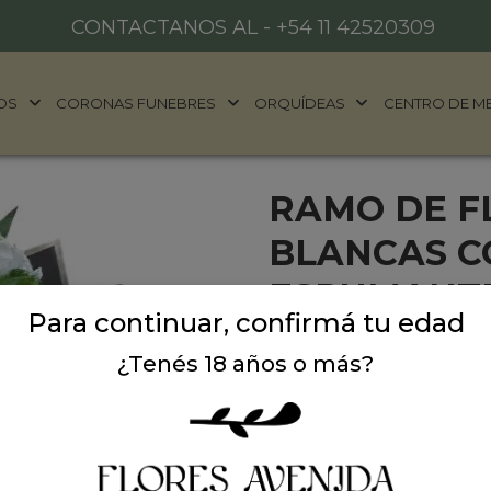
CONTACTANOS AL -
+54 11 42520309
OS
CORONAS FUNEBRES
ORQUÍDEAS
CENTRO DE M
RAMO DE F
BLANCAS C
ESPUMANT
Para continuar, confirmá tu edad
Ramo de flores astromeli
¿Tenés 18 años o más?
torta con base de brownie
Precio: $ 149.000
-
$