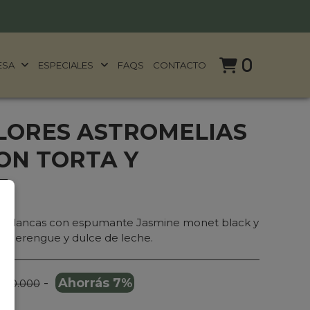
0
ESA
ESPECIALES
FAQS
CONTACTO
LORES ASTROMELIAS
ON TORTA Y
E
as blancas con espumante Jasmine monet black y
, merengue y dulce de leche.
-
Ahorrás 7%
 160.000