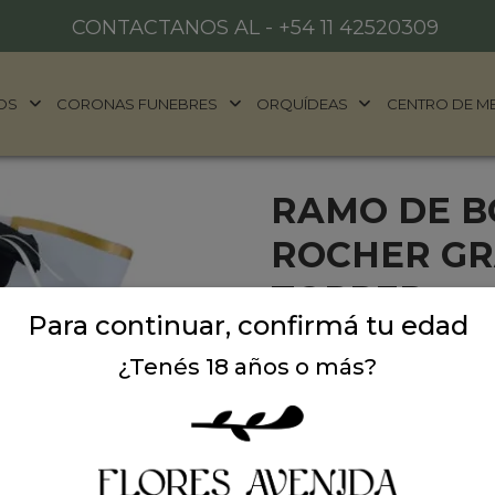
CONTACTANOS AL -
+54 11 42520309
OS
CORONAS FUNEBRES
ORQUÍDEAS
CENTRO DE M
RAMO DE 
ROCHER GR
TOPPER
Para continuar, confirmá tu edad
Ramo de 12 bombones Ferre
¿Tenés 18 años o más?
decorativo. Ideal para dia
graduado.
Precio: $ 79.000
-
$ 