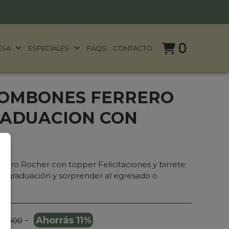
0
ESA
ESPECIALES
FAQS
CONTACTO
BOMBONES FERRERO
ADUACION CON
ro Rocher con topper Felicitaciones y birrete
 de graduación y sorprender al egresado o
-
Ahorrás 11%
89.000