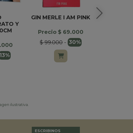
O
GIN MERLE I AM PINK
ESPUMANT
ATO Y
CON ES
20CM
Precio $ 69.000
Precio $
$ 99.000
-
30%
5.000
13%
gen ilustrativa.
ESCRIBINOS