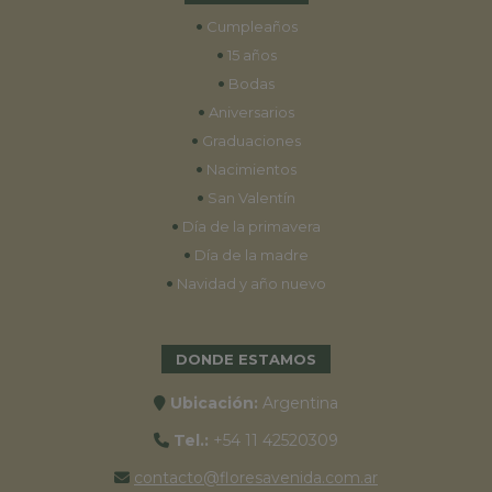
•
Cumpleaños
•
15 años
•
Bodas
•
Aniversarios
•
Graduaciones
•
Nacimientos
•
San Valentín
•
Día de la primavera
•
Día de la madre
•
Navidad y año nuevo
DONDE ESTAMOS
Ubicación:
Argentina
Tel.:
+54 11 42520309
contacto@floresavenida.com.ar