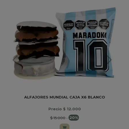
ALFAJORES MUNDIAL CAJA X6 BLANCO
B
Precio $ 12.000
$ 15.000
-
20%