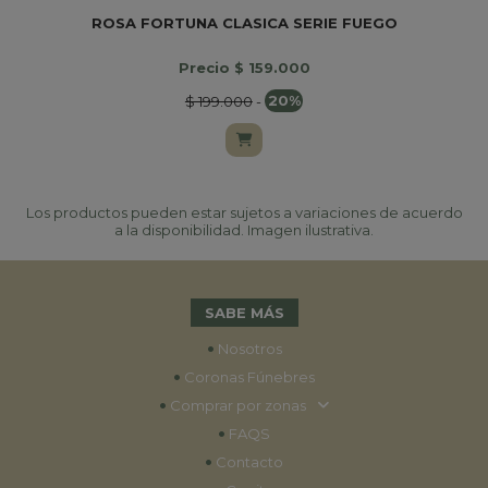
ROSA FORTUNA CLASICA SERIE FUEGO
Precio $ 159.000
$ 199.000
-
20%
Los productos pueden estar sujetos a variaciones de acuerdo
a la disponibilidad. Imagen ilustrativa.
SABE MÁS
•
Nosotros
•
Coronas Fúnebres
•
Comprar por zonas
•
FAQS
•
Contacto