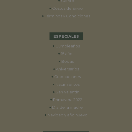
•
Carrito
•
Costos de Envío
•
Términos y Condiciones
ESPECIALES
•
Cumpleaños
•
15 años
•
Bodas
•
Aniversarios
•
Graduaciones
•
Nacimientos
•
San Valentín
•
Primavera 2022
•
Día de la madre
•
Navidad y año nuevo