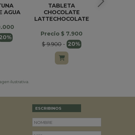
TUNA
TABLETA
MANTECOL
IE AGUA
CHOCOLATE
LATTECHOCOLATE
Precio $
9.000
$ 30.00
Precio $ 7.900
20%
$ 9.900
-
20%
gen ilustrativa.
ESCRIBINOS