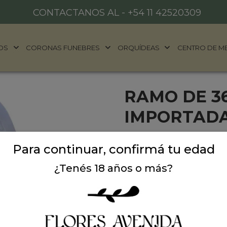
CONTACTANOS AL -
+54 11 42520309
OS
CORONAS FUNEBRES
ORQUÍDEAS
CENTRO DE M
RAMO DE 3
IMPORTADA
Impactá y sorprendé a es
Para continuar, confirmá tu edad
36 rosas importadas de Ecu
de su nombre que puede se
¿Tenés 18 años o más?
Precio: $ 360.000
-
$
Cantidad: