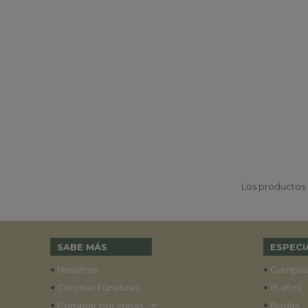
Los productos p
SABE MÁS
ESPECI
•
•
Nosotros
Cumple
•
•
Coronas Fúnebres
15 años
•
•
Comprar por zonas
Bodas