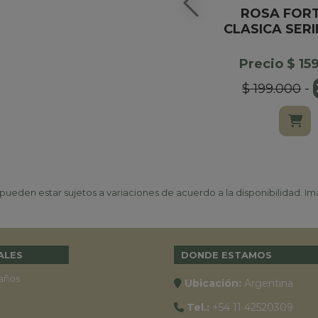
ROSA FOR
CLASICA SER
Precio $ 15
$ 199.000
-
ueden estar sujetos a variaciones de acuerdo a la disponibilidad. Ima
ALES
DONDE ESTAMOS
años
Ubicación:
Argentina
Tel.:
+54 11 42520309