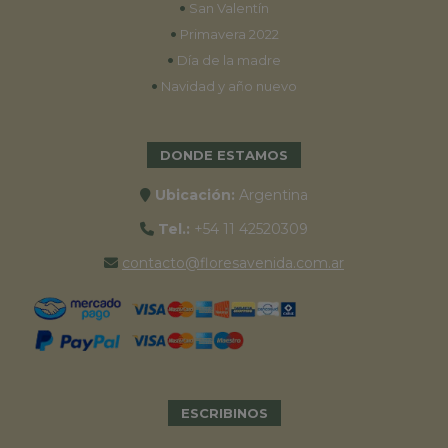
•
San Valentín
•
Primavera 2022
•
Día de la madre
•
Navidad y año nuevo
DONDE ESTAMOS
Ubicación:
Argentina
Tel.:
+54 11 42520309
contacto@floresavenida.com.ar
ESCRIBINOS