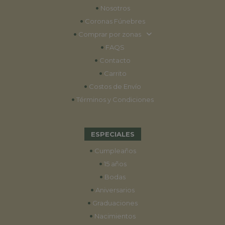
•
Nosotros
•
Coronas Fúnebres
•
Comprar por zonas
•
FAQS
•
Contacto
•
Carrito
•
Costos de Envío
•
Términos y Condiciones
ESPECIALES
•
Cumpleaños
•
15 años
•
Bodas
•
Aniversarios
•
Graduaciones
•
Nacimientos