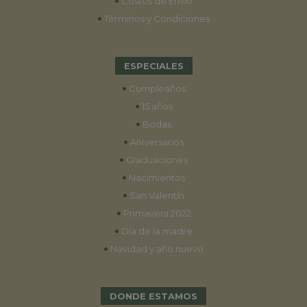
•
Costos de Envío
•
Términos y Condiciones
ESPECIALES
•
Cumpleaños
•
15 años
•
Bodas
•
Aniversarios
•
Graduaciones
•
Nacimientos
•
San Valentín
•
Primavera 2022
•
Día de la madre
•
Navidad y año nuevo
DONDE ESTAMOS