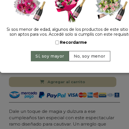
Si sos menor de edad, algunos de los productos de este sitio
son aptos para vos. Accedé solo si cumplís con este requisit
Dejá tu opinión
Recordarme
RAMO DE 15 ROSAS ROSADAS CON PAPEL
COREANO
Cantidad:
Precio: $ 149.000
-
Agregar al carrito
Dale un toque de magia y dulzura a ese
cumpleaños tan especial con este espectacular
ramo diseñado para cautivar. Un arreglo que