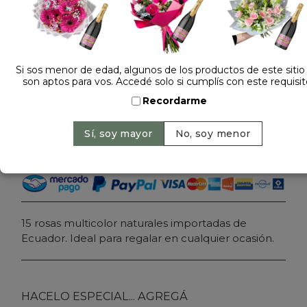
Dejá tu opinión
RAMO DE 15 ROSAS MULTICOLOR NATURALES
IMPORTADAS
Si sos menor de edad, algunos de los productos de este sitio
son aptos para vos. Accedé solo si cumplís con este requisit
Precio: $ 199.900
-
Recordarme
Cantidad:
Agregar al carrito
15 rosas multicolor naturales importadas de
Ecuador. Ideal para regalar en cualquier ocasión.
HACELO ESPECIAL... AGREGÁ