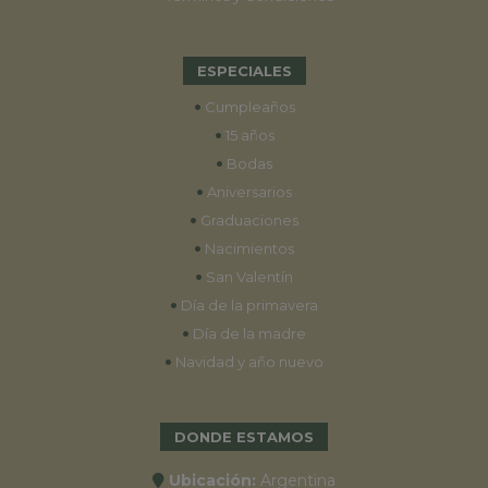
ESPECIALES
•
Cumpleaños
•
15 años
•
Bodas
•
Aniversarios
•
Graduaciones
•
Nacimientos
•
San Valentín
•
Día de la primavera
•
Día de la madre
•
Navidad y año nuevo
DONDE ESTAMOS
Ubicación:
Argentina