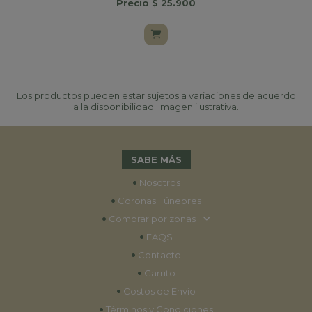
Precio $ 25.900
Los productos pueden estar sujetos a variaciones de acuerdo
a la disponibilidad. Imagen ilustrativa.
SABE MÁS
•
Nosotros
•
Coronas Fúnebres
•
Comprar por zonas
•
FAQS
•
Contacto
•
Carrito
•
Costos de Envío
•
Términos y Condiciones