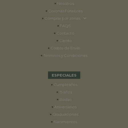
•
Nosotros
•
Coronas Fúnebres
•
Comprar por zonas
•
FAQS
•
Contacto
•
Carrito
•
Costos de Envío
•
Términos y Condiciones
ESPECIALES
•
Cumpleaños
•
15 años
•
Bodas
•
Aniversarios
•
Graduaciones
•
Nacimientos