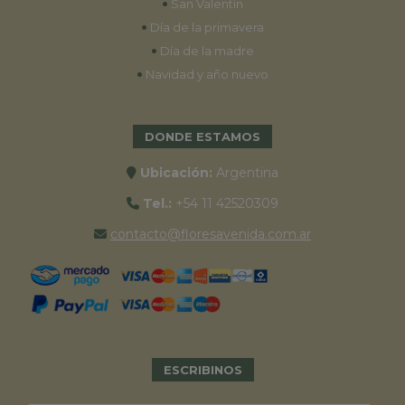
•
San Valentín
•
Día de la primavera
•
Día de la madre
•
Navidad y año nuevo
DONDE ESTAMOS
Ubicación:
Argentina
Tel.:
+54 11 42520309
contacto@floresavenida.com.ar
ESCRIBINOS