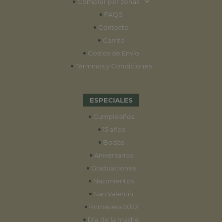
•
Comprar por zonas
•
FAQS
•
Contacto
•
Carrito
•
Costos de Envío
•
Términos y Condiciones
ESPECIALES
•
Cumpleaños
•
15 años
•
Bodas
•
Aniversarios
•
Graduaciones
•
Nacimientos
•
San Valentín
•
Primavera 2022
•
Día de la madre