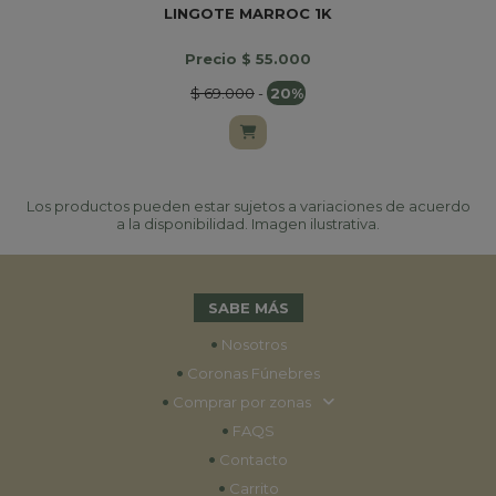
LINGOTE MARROC 1K
Precio $ 55.000
$ 69.000
-
20%
Los productos pueden estar sujetos a variaciones de acuerdo
a la disponibilidad. Imagen ilustrativa.
SABE MÁS
•
Nosotros
•
Coronas Fúnebres
•
Comprar por zonas
•
FAQS
•
Contacto
•
Carrito