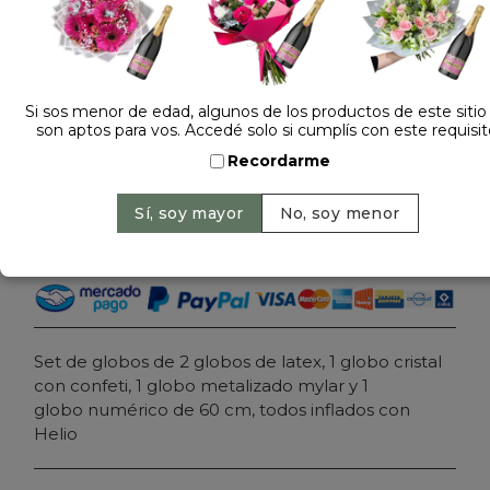
Dejá tu opinión
RAMILLETE DE GLOBOS 1ER AÑO ROSADO CON
HELIO
Si sos menor de edad, algunos de los productos de este sitio
son aptos para vos. Accedé solo si cumplís con este requisit
$ 189.000
Precio: $ 159.000
-
16% OFF
Recordarme
Cantidad:
Agregar al carrito
Set de globos de 2 globos de latex, 1 globo cristal
con confeti, 1 globo metalizado mylar y 1
globo numérico de 60 cm, todos inflados con
Helio