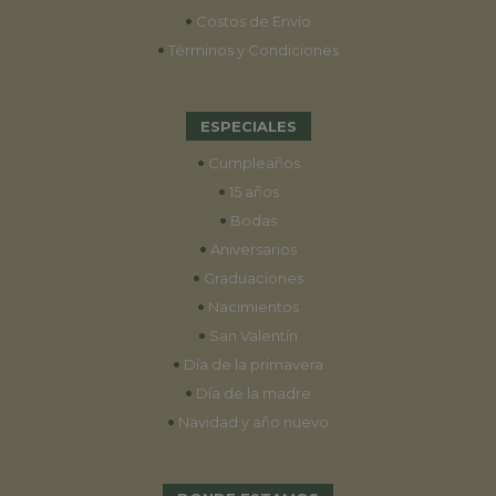
•
Costos de Envío
•
Términos y Condiciones
ESPECIALES
•
Cumpleaños
•
15 años
•
Bodas
•
Aniversarios
•
Graduaciones
•
Nacimientos
•
San Valentín
•
Día de la primavera
•
Día de la madre
•
Navidad y año nuevo