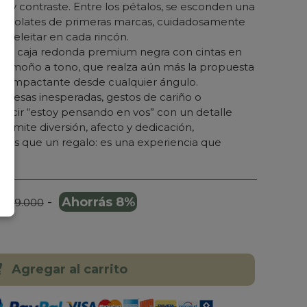
a y contraste. Entre los pétalos, se esconden una
chocolates de primeras marcas, cuidadosamente
 deleitar en cada rincón.
una caja redonda premium negra con cintas en
con moño a tono, que realza aún más la propuesta
alo impactante desde cualquier ángulo.
presas inesperadas, gestos de cariño o
cir “estoy pensando en vos” con un detalle
ransmite diversión, afecto y dedicación,
ás que un regalo: es una experiencia que
-
Ahorrás 8%
 399.000
Agregar al carrito