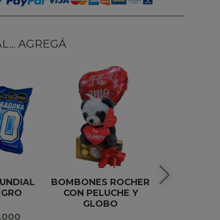
... AGREGÁ
UNDIAL
BOMBONES ROCHER
PELUCHE
EGRO
CON PELUCHE Y
TO
GLOBO
2.000
Precio $