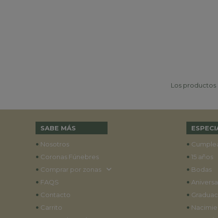
Los productos p
SABE MÁS
ESPECI
•
•
Nosotros
Cumple
•
•
Coronas Fúnebres
15 años
•
•
Comprar por zonas
Bodas
•
•
FAQS
Aniversa
•
•
Contacto
Graduac
•
•
Carrito
Nacimie