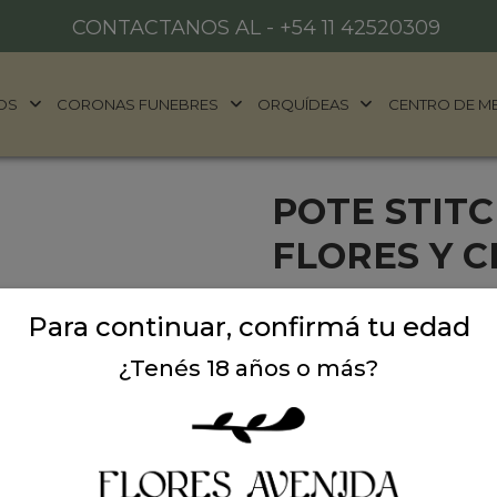
CONTACTANOS AL -
+54 11 42520309
OS
CORONAS FUNEBRES
ORQUÍDEAS
CENTRO DE M
POTE STITC
FLORES Y 
uerés sorprender con algo
Para continuar, confirmá tu edad
alegría, este arreglo es pa
colores vibrantes, sabores
¿Tenés 18 años o más?
que lo tiene todo: presenci
En el centro de la escena
suave, abrazable y listo pa
florece un espectacular ar
alegres, como rosas azules, 