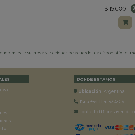
$ 15.000
-
ueden estar sujetos a variaciones de acuerdo a la disponibilidad. Ima
ALES
DONDE ESTAMOS
años
Ubicación:
Argentina
Tel.:
+54 11 42520309
contacto@floresavenida.c
rios
iones
ntos