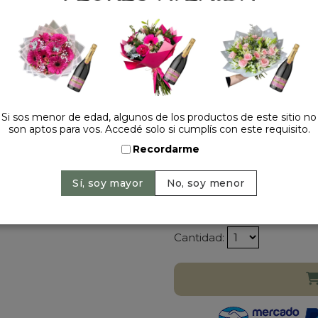
verdes que aportan frescur
selección de golosinas y 
ubicados para sorprender y
Todo está presentado en 
azul eléctrico, decorada 
y la transforma en un reg
Ideal para cumpleaños, sor
momentos donde querés de
Si sos menor de edad, algunos de los productos de este sitio no
son aptos para vos. Accedé solo si cumplís con este requisito.
inolvidable. Este arreglo t
convirtiéndose en mucho m
Recordarme
emociona y alegra el alma.
+
Precio: $ 369.000
-
$
Cantidad: