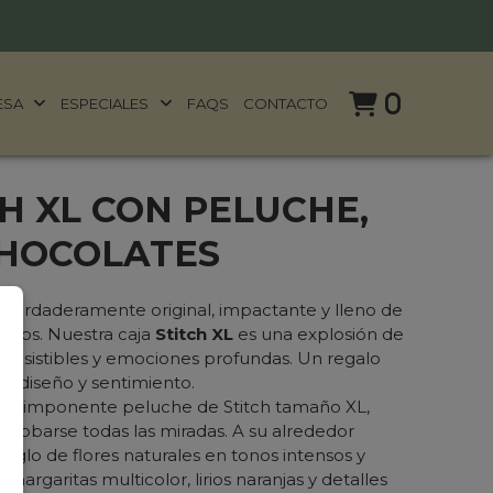
0
ESA
ESPECIALES
FAQS
CONTACTO
H XL CON PELUCHE,
CHOCOLATES
 verdaderamente original, impactante y lleno de
ra vos. Nuestra caja
Stitch XL
es una explosión de
 irresistibles y emociones profundas. Un regalo
a, diseño y sentimiento.
, un imponente peluche de Stitch tamaño XL,
ra robarse todas las miradas. A su alrededor
reglo de flores naturales en tonos intensos y
margaritas multicolor, lirios naranjas y detalles