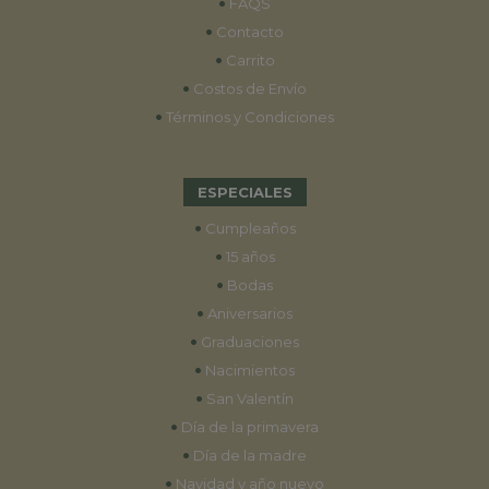
•
FAQS
•
Contacto
•
Carrito
•
Costos de Envío
•
Términos y Condiciones
ESPECIALES
•
Cumpleaños
•
15 años
•
Bodas
•
Aniversarios
•
Graduaciones
•
Nacimientos
•
San Valentín
•
Día de la primavera
•
Día de la madre
•
Navidad y año nuevo