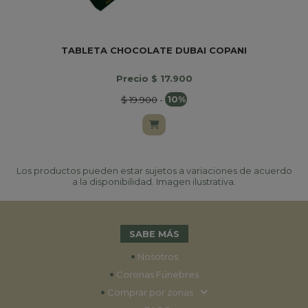
TABLETA CHOCOLATE DUBAI COPANI
Precio $ 17.900
$ 19.900
-
10%
Los productos pueden estar sujetos a variaciones de acuerdo
a la disponibilidad. Imagen ilustrativa.
SABE MÁS
•
Nosotros
•
Coronas Fúnebres
•
Comprar por zonas