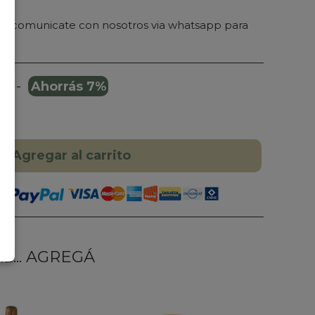
ra comunicate con nosotros via whatsapp para
-
Ahorrás 7%
200
Agregar al carrito
... AGREGÁ