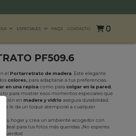
0
ESA
ESPECIALES
FAQS
CONTACTO
RATO PF509.6
on el
Portarretrato de madera
. Este elegante
 dos
colores,
para adaptarse a tus preferencias.
r en una repisa
como para
colgar en la pared
,
fecto para mostrar esos momentos especiales que
rucción en
madera y vidrio
asegura durabilidad,
sico le da un toque atemporal a cualquier
 a tu hogar y crea un ambiente acogedor con
, ideal para tus fotos más queridas. ¡No esperes
recuerdos!