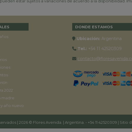
ueden estar sujetos a variaciones de acuerdo a la disponibilidad. Ima
ALES
DONDE ESTAMOS
años
Ubicación:
Argentina
Tel.:
+54 11 42520309
contacto@floresavenida.c
rios
iones
ntos
ntín
ra 2022
a madre
 y año nuevo
ervados | 2026 © Flores Avenida. | Argentina. -
+54 11 42520309
| Sitio 