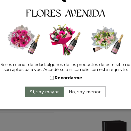
tamaño 13x18cm
Una vez realizada la comp
eleccion de colores
Precio: $ 6.700
-
$ 7.
Cantidad:
Si sos menor de edad, algunos de los productos de este sitio no
son aptos para vos. Accedé solo si cumplís con este requisito.
Recordarme
HACELO ESPECIAL