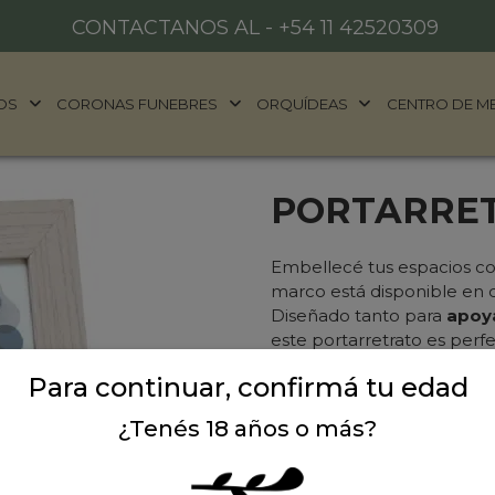
CONTACTANOS AL -
+54 11 42520309
OS
CORONAS FUNEBRES
ORQUÍDEAS
CENTRO DE M
PORTARRET
Embellecé tus espacios c
marco está disponible en
Diseñado tanto para
apoya
este portarretrato es per
deseas recordar. Su const
Para continuar, confirmá tu edad
mientras que su diseño clá
decoración.
¿Tenés 18 años o más?
Agrega un toque personal
este hermoso portarretrato
más para decorar con tus 