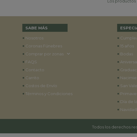
Los productos p
SABE MÁS
ESPECI
•
•
Nosotros
Cumple
•
•
Coronas Fúnebres
15 años
•
•
Comprar por zonas
Bodas
•
•
FAQS
Aniversa
•
•
Contacto
Graduac
•
•
Carrito
Nacimie
•
•
Costos de Envío
San Vale
•
•
Términos y Condiciones
Primave
•
Día de l
•
Navidad
Todos los derechos res