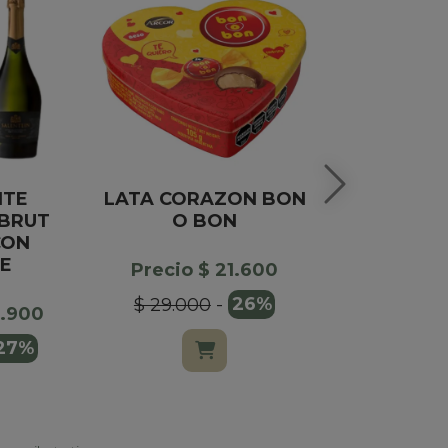
NTE
LATA CORAZON BON
LINGOTE M
 BRUT
O BON
CON
Precio $
E
Precio $ 21.600
$ 69.000
$ 29.000
-
26%
6.900
27%