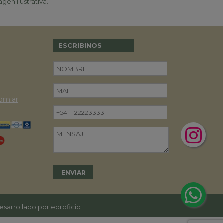
gen ilustrativa.
ESCRIBINOS
om.ar
desarrollado por
eproficio