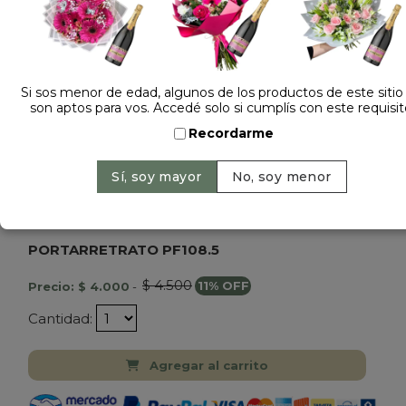
Si sos menor de edad, algunos de los productos de este sitio
son aptos para vos. Accedé solo si cumplís con este requisit
Recordarme
Dejá tu opinión
PORTARRETRATO PF108.5
$ 4.500
Precio: $ 4.000
-
11% OFF
Cantidad:
Agregar al carrito