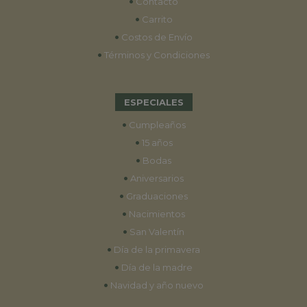
•
Contacto
•
Carrito
•
Costos de Envío
•
Términos y Condiciones
ESPECIALES
•
Cumpleaños
•
15 años
•
Bodas
•
Aniversarios
•
Graduaciones
•
Nacimientos
•
San Valentín
•
Día de la primavera
•
Día de la madre
•
Navidad y año nuevo