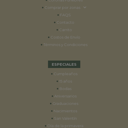
•
Comprar por zonas
•
FAQS
•
Contacto
•
Carrito
•
Costos de Envío
•
Términos y Condiciones
ESPECIALES
•
Cumpleaños
•
15 años
•
Bodas
•
Aniversarios
•
Graduaciones
•
Nacimientos
•
San Valentín
•
Día de la primavera