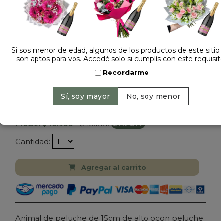
Si sos menor de edad, algunos de los productos de este sitio
son aptos para vos. Accedé solo si cumplís con este requisit
Recordarme
Dejá tu opinión
PELUCHE ANIMAL TE AMO 1H
$ 15.000
Precio: $ 10.900
-
27% OFF
Cantidad:
Agregar al carrito
Animal de peluche de 15cm de alto ocon peluche