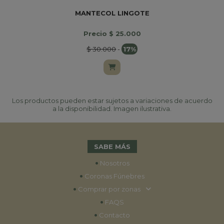
MANTECOL LINGOTE
Precio $ 25.000
$ 30.000
-
17%
Los productos pueden estar sujetos a variaciones de acuerdo
a la disponibilidad. Imagen ilustrativa.
SABE MÁS
•
Nosotros
•
Coronas Fúnebres
•
Comprar por zonas
•
FAQS
•
Contacto