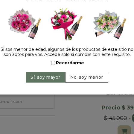
Si sos menor de edad, algunos de los productos de este sitio no
son aptos para vos. Accedé solo si cumplís con este requisito.
Recordarme
JASMINE W
BLANC DE B
ESTUCH
ESPUMA
Precio $ 3
$ 45.000
-