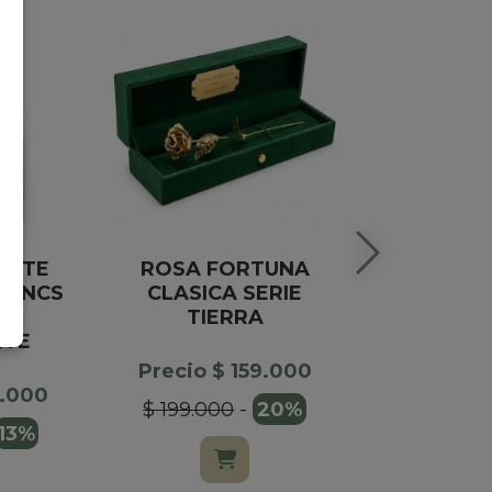
HITE
ROSA FORTUNA
MANTECOL
LANCS
CLASICA SERIE
E
TIERRA
Precio $
NTE
$ 30.00
Precio $ 159.000
9.000
$ 199.000
-
20%
13%