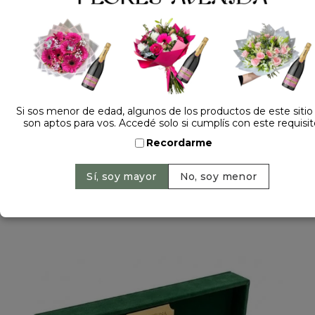
Dejá tu opinión
PLANTA RAPHIS
Sin Stock
Si sos menor de edad, algunos de los productos de este sitio
Rhapis es un género con 10 especies de plantas
son aptos para vos. Accedé solo si cumplís con este requisit
con flores perteneciente a la familia de las
Recordarme
palmeras. Alto aproximado entre 1.5 y 2.0 metros.
HACELO ESPECIAL... AGREGÁ