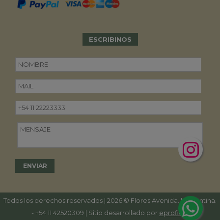
ESCRIBINOS
Todos los derechos reservados | 2026 © Flores Avenida. | Argentina.
-
+54 11 42520309
| Sitio desarrollado por
eproficio