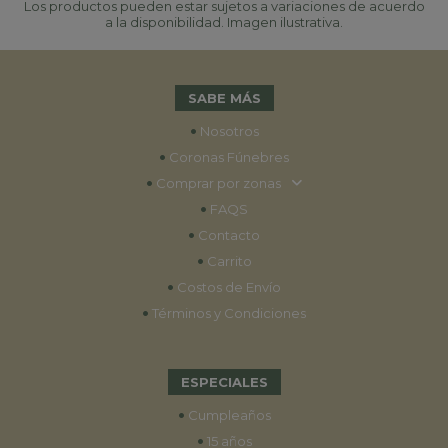
Los productos pueden estar sujetos a variaciones de acuerdo
a la disponibilidad. Imagen ilustrativa.
SABE MÁS
•
Nosotros
•
Coronas Fúnebres
•
Comprar por zonas
•
FAQS
•
Contacto
•
Carrito
•
Costos de Envío
•
Términos y Condiciones
ESPECIALES
•
Cumpleaños
•
15 años