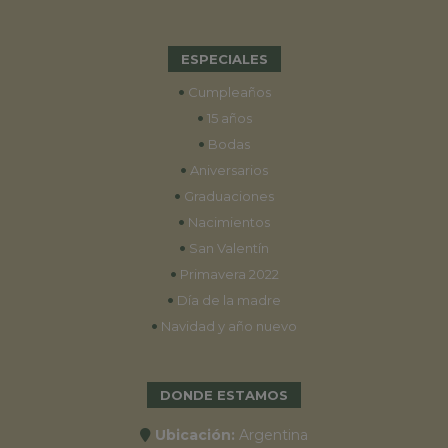
ESPECIALES
•
Cumpleaños
•
15 años
•
Bodas
•
Aniversarios
•
Graduaciones
•
Nacimientos
•
San Valentín
•
Primavera 2022
•
Día de la madre
•
Navidad y año nuevo
DONDE ESTAMOS
Ubicación:
Argentina