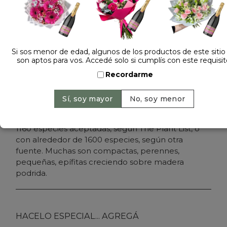
1 opinión +
Dejá tu opinión
Si sos menor de edad, algunos de los productos de este sitio
PLANTA PEPEROMIA
son aptos para vos. Accedé solo si cumplís con este requisit
Recordarme
Sin Stock
Peperomia es uno de los dos grandes géneros
botánicos de la familia Piperaceae, con más de
1160​ especies aceptadas, según The Plant List, o
con alrededor de 1600 especies, según otra
fuente.​ Muchas son compactas, perennes,
pequeñas, epífitas creciendo sobre madera
podrida.
HACELO ESPECIAL... AGREGÁ