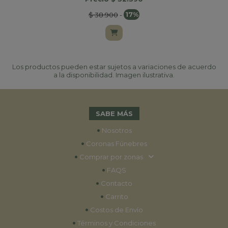
$ 38.900
-
17%
Los productos pueden estar sujetos a variaciones de acuerdo
a la disponibilidad. Imagen ilustrativa.
SABE MÁS
•
Nosotros
•
Coronas Fúnebres
•
Comprar por zonas
•
FAQS
•
Contacto
•
Carrito
•
Costos de Envío
•
Términos y Condiciones