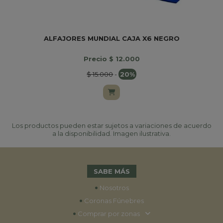
ALFAJORES MUNDIAL CAJA X6 NEGRO
Precio $ 12.000
$ 15.000
-
20%
Los productos pueden estar sujetos a variaciones de acuerdo
a la disponibilidad. Imagen ilustrativa.
SABE MÁS
•
Nosotros
•
Coronas Fúnebres
•
Comprar por zonas