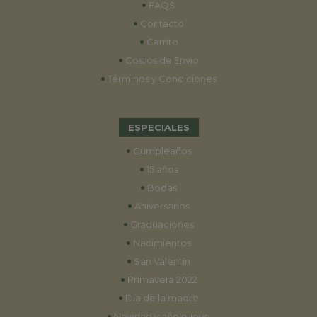
•
FAQS
•
Contacto
•
Carrito
•
Costos de Envío
•
Términos y Condiciones
ESPECIALES
•
Cumpleaños
•
15 años
•
Bodas
•
Aniversarios
•
Graduaciones
•
Nacimientos
•
San Valentín
•
Primavera 2022
•
Día de la madre
•
Navidad y año nuevo