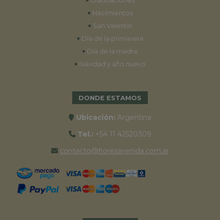
Graduaciones
•
Nacimientos
•
San Valentín
•
Día de la primavera
•
Día de la madre
•
Navidad y año nuevo
DONDE ESTAMOS
Ubicación:
Argentina
Tel.:
+54 11 42520309
contacto@floresavenida.com.ar