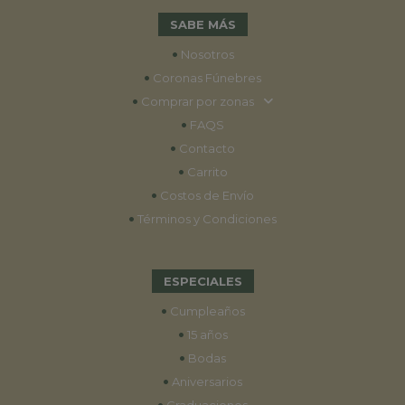
SABE MÁS
•
Nosotros
•
Coronas Fúnebres
•
Comprar por zonas
•
FAQS
•
Contacto
•
Carrito
•
Costos de Envío
•
Términos y Condiciones
ESPECIALES
•
Cumpleaños
•
15 años
•
Bodas
•
Aniversarios
•