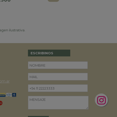
1.900
gen ilustrativa.
ESCRIBINOS
om.ar