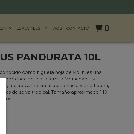
0
ESA
ESPECIALES
FAQS
CONTACTO
CUS PANDURATA 10L
conocido como higuera hoja de violín, es una
es perteneciente a la familia Moraceae. Es
ental, desde Camerún al oeste hasta Sierra Leona,
 bajas de selva tropical. Tamaño aproximado 1.10
itros.