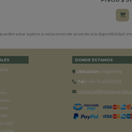
Precio $ 3
ueden estar sujetos a variaciones de acuerdo a la disponibilidad. Ima
ALES
DONDE ESTAMOS
años
Ubicación:
Argentina
Tel.:
+54 11 42520309
contacto@floresavenida.c
rios
iones
ntos
ntín
ra 2022
a madre