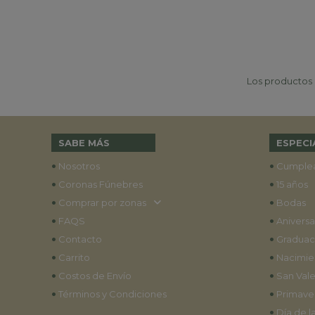
Los productos p
SABE MÁS
ESPECI
•
•
Nosotros
Cumple
•
•
Coronas Fúnebres
15 años
•
•
Comprar por zonas
Bodas
•
•
FAQS
Aniversa
•
•
Contacto
Graduac
•
•
Carrito
Nacimie
•
•
Costos de Envío
San Vale
•
•
Términos y Condiciones
Primave
•
Día de l