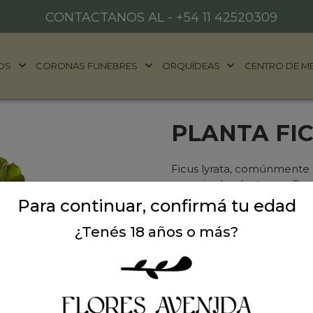
CONTACTANOS AL -
+54 11 42520309
OS
CORONAS FUNEBRES
ORQUÍDEAS
CENTRO DE M
PLANTA FI
Ficus lyrata, comúnmente 
especie de planta con flor
originaria de África Occid
Para continuar, confirmá tu edad
donde crece en las tierras
¿Tenés 18 años o más?
metros. Con maceta de 10 l
Sin Stock