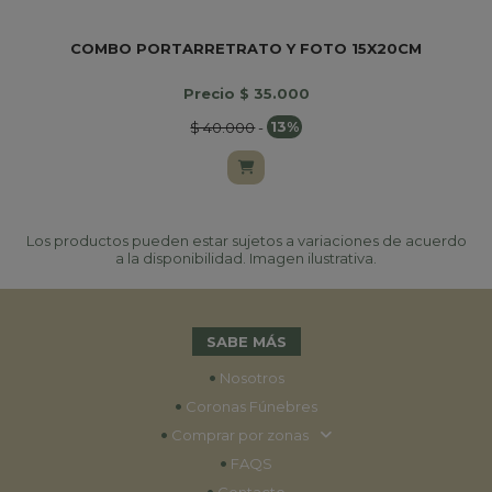
COMBO PORTARRETRATO Y FOTO 15X20CM
Precio $ 35.000
$ 40.000
-
13%
Los productos pueden estar sujetos a variaciones de acuerdo
a la disponibilidad. Imagen ilustrativa.
SABE MÁS
•
Nosotros
•
Coronas Fúnebres
•
Comprar por zonas
•
FAQS
•
Contacto