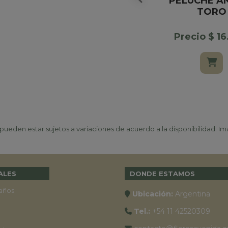
PELUCHE A
TORO
Precio $ 1
ueden estar sujetos a variaciones de acuerdo a la disponibilidad. Ima
ALES
DONDE ESTAMOS
años
Ubicación:
Argentina
Tel.:
+54 11 42520309