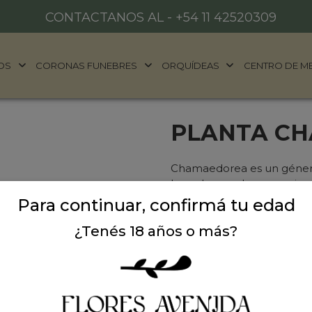
CONTACTANOS AL -
+54 11 42520309
OS
CORONAS FUNEBRES
ORQUÍDEAS
CENTRO DE M
PLANTA C
Chamaedorea es un género 
las palmeras. Las especies
desde México hasta el oest
Para continuar, confirmá tu edad
aproximada de 85cm. Ideal
¿Tenés 18 años o más?
Precio: $ 46.000
-
$ 
Cantidad: