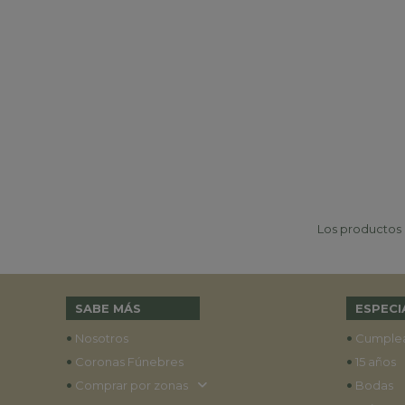
Los productos p
SABE MÁS
ESPECI
•
•
Nosotros
Cumple
•
•
Coronas Fúnebres
15 años
•
•
Comprar por zonas
Bodas