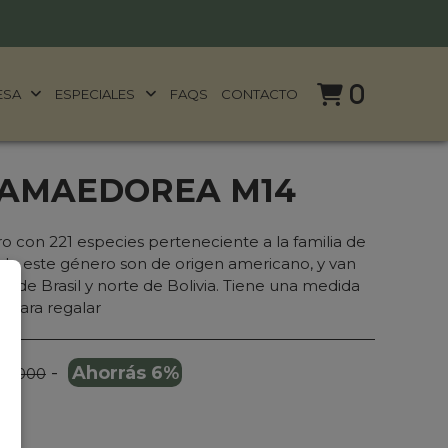
0
ESA
ESPECIALES
FAQS
CONTACTO
HAMAEDOREA M14
con 221 especies perteneciente a la familia de
 de este género son de origen americano, y van
e de Brasil y norte de Bolivia. Tiene una medida
 para regalar
-
Ahorrás 6%
49.000