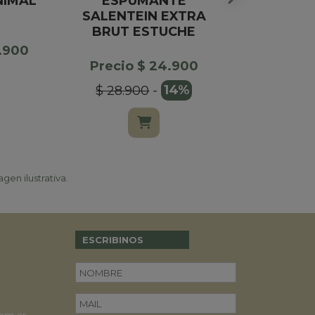
NIMAL
ESPUMANTE
GLOBO 
SALENTEIN EXTRA
FERRERO 
BRUT ESTUCHE
8
6.900
Precio $ 24.900
Precio $
$ 28.900
-
14%
$ 32.00
gen ilustrativa.
ESCRIBINOS