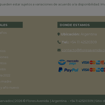
ueden estar sujetos a variaciones de acuerdo a la disponibilidad. Ima
ALES
DONDE ESTAMOS
años
Ubicación:
Argentina
Tel.:
+54 11 42520309
contacto@floresavenida.c
rios
iones
ntos
ntín
ra 2022
a madre
 y año nuevo
ervados | 2026 © Flores Avenida. | Argentina. -
+54 11 42520309
| Sitio 