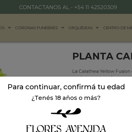
CONTACTANOS AL -
+54 11 42520309
OS
CORONAS FUNEBRES
ORQUÍDEAS
CENTRO DE M
PLANTA CA
La Calathea Yellow Fusion 
sus hojas variegadas con t
follaje único y vibrante la
Para continuar, confirmá tu edad
cualquier hogar u oficina,
¿Tenés 18 años o más?
espacios
Precio: $ 79.000
-
$ 
Cantidad: