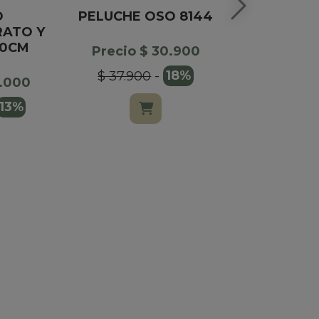
O
PELUCHE OSO 8144
LATA RED
ATO Y
BOMBO
20CM
CHOCOLAT
Precio $ 30.900
$ 37.900
-
18%
5.000
Precio $
13%
$ 75.000