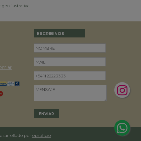
gen ilustrativa.
ESCRIBINOS
om.ar
desarrollado por
eproficio