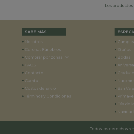
Los productos p
SABE MÁS
ESPECI
•
•
Nosotros
Cumple
•
•
Coronas Fúnebres
15 años
•
•
Comprar por zonas
Bodas
•
•
FAQS
Aniversa
•
•
Contacto
Graduac
•
•
Carrito
Nacimie
•
•
Costos de Envío
San Vale
•
•
Términos y Condiciones
Primave
•
Día de l
•
Navidad
Todos los derechos res