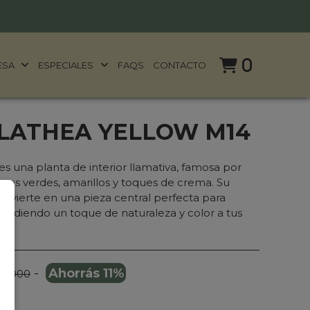
0
ESA
ESPECIALES
FAQS
CONTACTO
LATHEA YELLOW M14
es una planta de interior llamativa, famosa por
onos verdes, amarillos y toques de crema. Su
 convierte en una pieza central perfecta para
 añadiendo un toque de naturaleza y color a tus
-
Ahorrás 11%
89.000