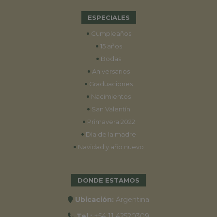
ESPECIALES
•
Cumpleaños
•
15 años
•
Bodas
•
Aniversarios
•
Graduaciones
•
Nacimientos
•
San Valentín
•
Primavera 2022
•
Día de la madre
•
Navidad y año nuevo
DONDE ESTAMOS
Ubicación:
Argentina
Tel.:
+54 11 42520309