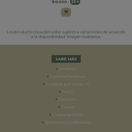
$ 8.000
-
25%
Los productos pueden estar sujetos a variaciones de acuerdo
a la disponibilidad. Imagen ilustrativa.
SABE MÁS
•
Nosotros
•
Coronas Fúnebres
•
Comprar por zonas
•
FAQS
•
Contacto
•
Carrito
•
Costos de Envío
•
Términos y Condiciones