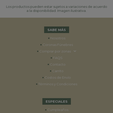
Los productos pueden estar sujetos a variaciones de acuerdo
a la disponibilidad. Imagen ilustrativa.
SABE MÁS
•
Nosotros
•
Coronas Fúnebres
•
Comprar por zonas
•
FAQS
•
Contacto
•
Carrito
•
Costos de Envío
•
Términos y Condiciones
ESPECIALES
•
Cumpleaños