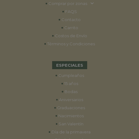
•
Comprar por zonas
•
FAQS
•
Contacto
•
Carrito
•
Costos de Envío
•
Términos y Condiciones
ESPECIALES
•
Cumpleaños
•
15 años
•
Bodas
•
Aniversarios
•
Graduaciones
•
Nacimientos
•
San Valentín
•
Día de la primavera