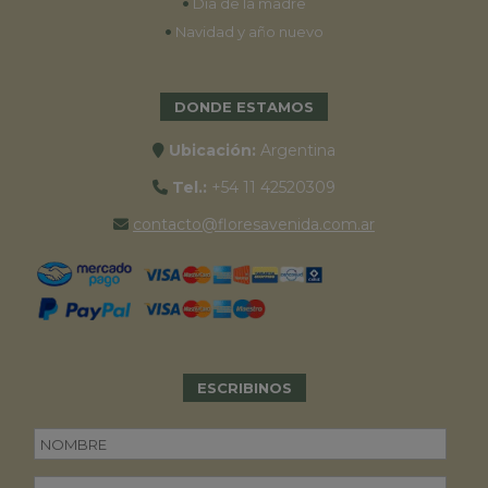
•
Día de la madre
•
Navidad y año nuevo
DONDE ESTAMOS
Ubicación:
Argentina
Tel.:
+54 11 42520309
contacto@floresavenida.com.ar
ESCRIBINOS