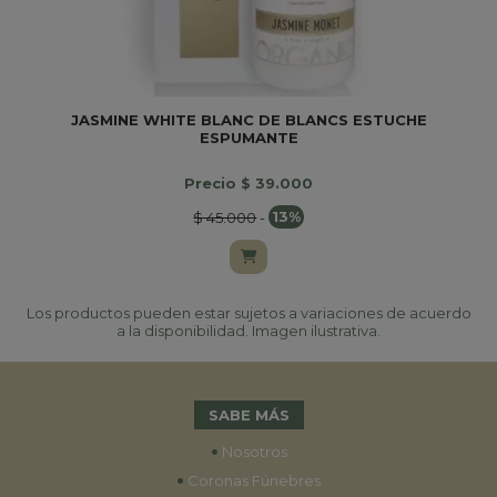
JASMINE WHITE BLANC DE BLANCS ESTUCHE
B
ESPUMANTE
Precio $ 39.000
$ 45.000
-
13%
Los productos pueden estar sujetos a variaciones de acuerdo
a la disponibilidad. Imagen ilustrativa.
SABE MÁS
•
Nosotros
•
Coronas Fúnebres