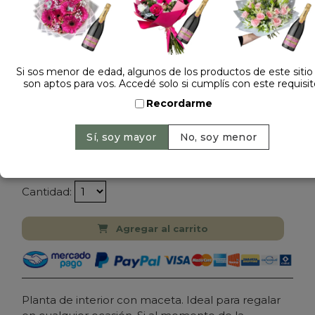
Si sos menor de edad, algunos de los productos de este sitio
1 opinión +
son aptos para vos. Accedé solo si cumplís con este requisit
Recordarme
Dejá tu opinión
PLANTA ANTHURIUM M14 PREMIUM
$ 89.000
Precio: $ 77.900
-
12% OFF
Cantidad:
Agregar al carrito
Planta de interior con maceta. Ideal para regalar