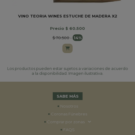
VINO TEORIA WINES ESTUCHE DE MADERA X2
Precio $ 60.500
$ 70.500
-
14%
Los productos pueden estar sujetos a variaciones de acuerdo
a la disponibilidad. Imagen ilustrativa.
SABE MÁS
•
Nosotros
•
Coronas Fúnebres
•
Comprar por zonas
•
FAQS