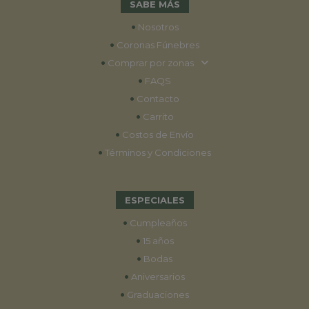
SABE MÁS
•
Nosotros
•
Coronas Fúnebres
•
Comprar por zonas
•
FAQS
•
Contacto
•
Carrito
•
Costos de Envío
•
Términos y Condiciones
ESPECIALES
•
Cumpleaños
•
15 años
•
Bodas
•
Aniversarios
•
Graduaciones