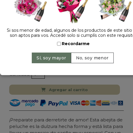
Si sos menor de edad, algunos de los productos de este sitio
son aptos para vos. Accedé solo si cumplís con este requisit
Dejá tu opinión
Recordarme
PELUHE ANIMAL ABEJITA 861605
Precio: $ 16.900
-
Cantidad:
Agregar al carrito
¡Preparate para derretirte de amor! Esta abejita de
peluche es la dulzura hecha forma y está lista para
llevar un mensaje de cariño muy especial. Con un