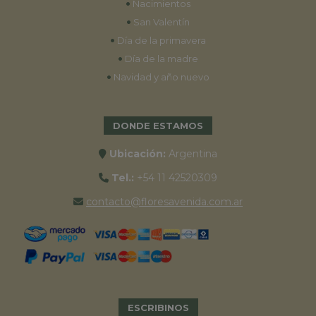
•
Nacimientos
•
San Valentín
•
Día de la primavera
•
Día de la madre
•
Navidad y año nuevo
DONDE ESTAMOS
Ubicación:
Argentina
Tel.:
+54 11 42520309
contacto@floresavenida.com.ar
ESCRIBINOS