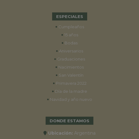
ESPECIALES
•
Cumpleaños
•
15 años
•
Bodas
•
Aniversarios
•
Graduaciones
•
Nacimientos
•
San Valentín
•
Primavera 2022
•
Día de la madre
•
Navidad y año nuevo
DONDE ESTAMOS
Ubicación:
Argentina