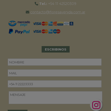
Tel.:
+54 11 42520309
contacto@floresavenida.com.ar
ESCRIBINOS