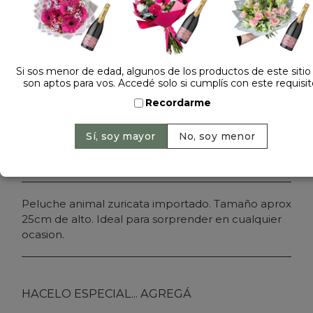
Dejá tu opinión
PELUCHE ZURICATA 2990
Si sos menor de edad, algunos de los productos de este sitio
son aptos para vos. Accedé solo si cumplís con este requisit
Cantidad:
Precio: $ 209.000
-
Recordarme
Agregar al carrito
Peluche animal zuricata importado. Tamaño aprox
25cm de alto. Ideal para sorprender en cualquier
ocasion.
HACELO ESPECIAL... AGREGÁ