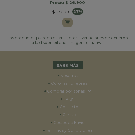
Precio $ 26.900
$ 37.000
-
27%
Los productos pueden estar sujetos a variaciones de acuerdo
a la disponibilidad. Imagen ilustrativa.
SABE MÁS
•
Nosotros
•
Coronas Fúnebres
•
Comprar por zonas
•
FAQS
•
Contacto
•
Carrito
•
Costos de Envío
•
Términos y Condiciones