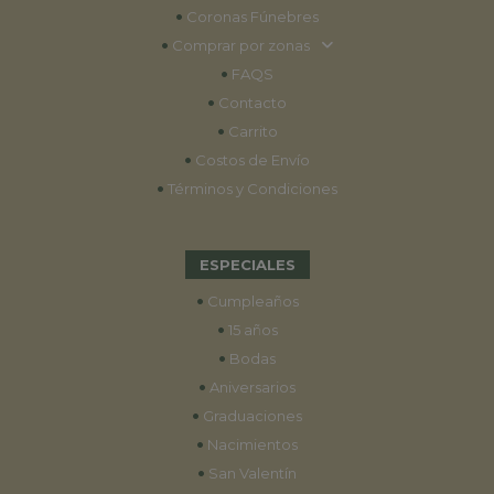
•
Coronas Fúnebres
•
Comprar por zonas
•
FAQS
•
Contacto
•
Carrito
•
Costos de Envío
•
Términos y Condiciones
ESPECIALES
•
Cumpleaños
•
15 años
•
Bodas
•
Aniversarios
•
Graduaciones
•
Nacimientos
•
San Valentín