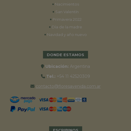
•
Nacimientos
•
San Valentín
•
Primavera 2022
•
Día de la madre
•
Navidad y año nuevo
DONDE ESTAMOS
Ubicación:
Argentina
Tel.:
+54 11 42520309
contacto@floresavenida.com.ar
ESCRIBINOS