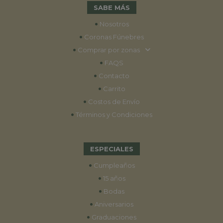
SABE MÁS
•
Nosotros
•
Coronas Fúnebres
•
Comprar por zonas
•
FAQS
•
Contacto
•
Carrito
•
Costos de Envío
•
Términos y Condiciones
ESPECIALES
•
Cumpleaños
•
15 años
•
Bodas
•
Aniversarios
•
Graduaciones