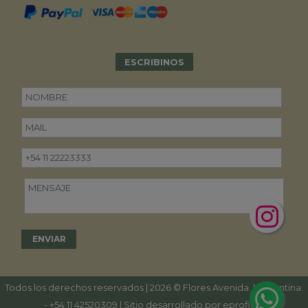
ESCRIBINOS
Todos los derechos reservados | 2026 © Flores Avenida. | Argentina.
-
+54 11 42520309
| Sitio desarrollado por
eproficio