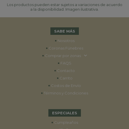
Los productos pueden estar sujetos a variaciones de acuerdo
a la disponibilidad. Imagen ilustrativa.
SABE MÁS
•
Nosotros
•
Coronas Fúnebres
•
Comprar por zonas
•
FAQS
•
Contacto
•
Carrito
•
Costos de Envío
•
Términos y Condiciones
ESPECIALES
•
Cumpleaños