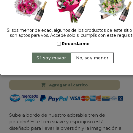
Si sos menor de edad, algunos de los productos de este sitio
son aptos para vos. Accedé solo si cumplís con este requisit
Dejá tu opinión
Recordarme
PELUCHE TREN 58674
Cantidad:
Precio: $ 19.000
-
Agregar al carrito
Sube a bordo de nuestro adorable tren de
peluche! Este tren suave y esponjoso está
diseñado para llevar la diversión y la imaginación a