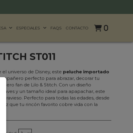
0
ESA
ESPECIALES
FAQS
CONTACTO
ITCH ST011
 el universo de Disney, este
peluche importado
compañero perfecto para abrazar, decorar tu
rdadero fan de
Lilo & Stitch
. Con un diseño
a suaves y un tamaño ideal para apapachar, este
o travieso. Perfecto para todas las edades, desde
¡Haz que tu rincón favorito cobre vida con la