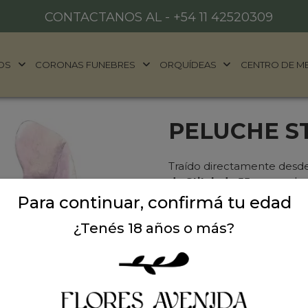
CONTACTANOS AL -
+54 11 42520309
OS
CORONAS FUNEBRES
ORQUÍDEAS
CENTRO DE M
PELUCHE ST
Traído directamente desde
de Stitch de 55 cm
es el 
espacio o regalar a un ve
Para continuar, confirmá tu edad
detallado, materiales ultr
¿Tenés 18 años o más?
Stitch es tan adorable com
niños hasta coleccionistas.
magia de Stitch!