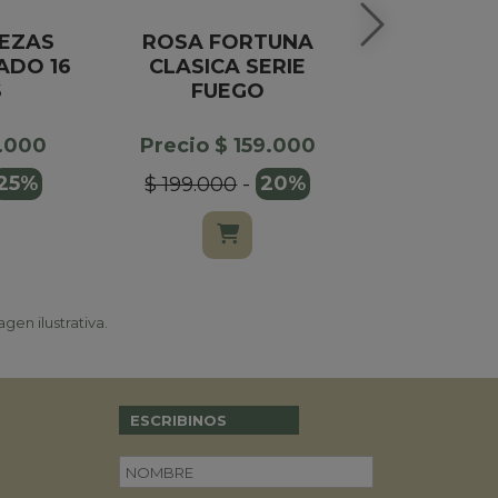
EZAS
ROSA FORTUNA
BOMBONE
ADO 16
CLASICA SERIE
X1
S
FUEGO
Precio $
8.000
Precio $ 159.000
$ 20.00
25%
$ 199.000
-
20%
gen ilustrativa.
ESCRIBINOS