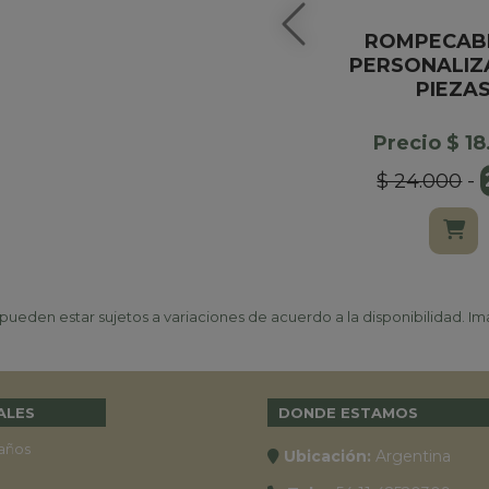
ROMPECAB
PERSONALIZ
PIEZA
Precio $ 1
$ 24.000
-
ueden estar sujetos a variaciones de acuerdo a la disponibilidad. Ima
ALES
DONDE ESTAMOS
años
Ubicación:
Argentina