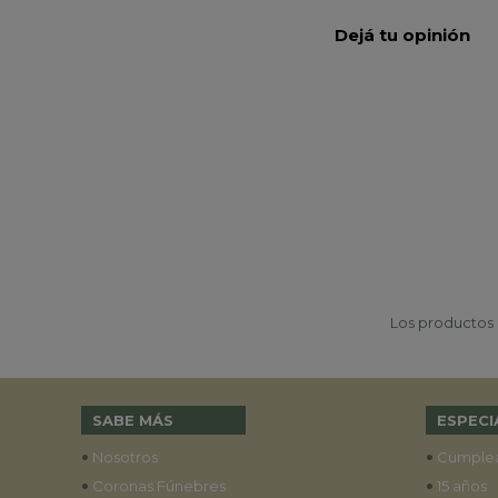
Dejá tu opinión
Los productos p
SABE MÁS
ESPECI
•
•
Nosotros
Cumple
•
•
Coronas Fúnebres
15 años