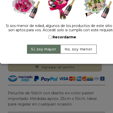
Si sos menor de edad, algunos de los productos de este sitio
son aptos para vos. Accedé solo si cumplís con este requisit
Dejá tu opinión
Recordarme
PELUCHE STITCH PASTEL ST019
Cantidad:
Precio: $ 32.900
-
Agregar al carrito
Peluche de Stitch con diseño en color pastel
importado. Medidas aprox. 25cm x 10cm. Ideal
para regalar en cualquier ocasión.