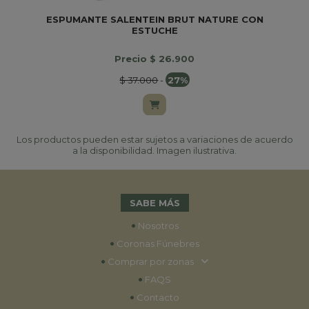
ESPUMANTE SALENTEIN BRUT NATURE CON
ESTUCHE
Precio $ 26.900
$ 37.000
-
27%
Los productos pueden estar sujetos a variaciones de acuerdo
a la disponibilidad. Imagen ilustrativa.
SABE MÁS
•
Nosotros
•
Coronas Fúnebres
•
Comprar por zonas
•
FAQS
•
Contacto