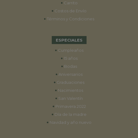
•
Carrito
•
Costos de Envío
•
Términos y Condiciones
ESPECIALES
•
Cumpleaños
•
15 años
•
Bodas
•
Aniversarios
•
Graduaciones
•
Nacimientos
•
San Valentín
•
Primavera 2022
•
Día de la madre
•
Navidad y año nuevo