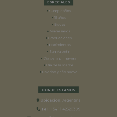
ESPECIALES
•
Cumpleaños
•
15 años
•
Bodas
•
Aniversarios
•
Graduaciones
•
Nacimientos
•
San Valentín
•
Día de la primavera
•
Día de la madre
•
Navidad y año nuevo
DONDE ESTAMOS
Ubicación:
Argentina
Tel.:
+54 11 42520309