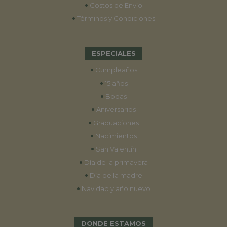
•
Costos de Envío
•
Términos y Condiciones
ESPECIALES
•
Cumpleaños
•
15 años
•
Bodas
•
Aniversarios
•
Graduaciones
•
Nacimientos
•
San Valentín
•
Día de la primavera
•
Día de la madre
•
Navidad y año nuevo
DONDE ESTAMOS