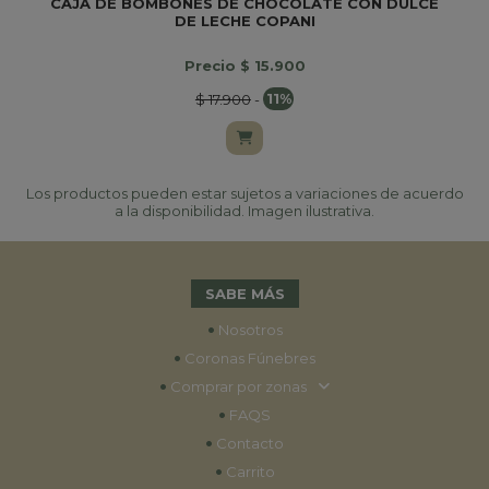
CAJA DE BOMBONES DE CHOCOLATE CON DULCE
DE LECHE COPANI
Precio $ 15.900
$ 17.900
-
11%
Los productos pueden estar sujetos a variaciones de acuerdo
a la disponibilidad. Imagen ilustrativa.
SABE MÁS
•
Nosotros
•
Coronas Fúnebres
•
Comprar por zonas
•
FAQS
•
Contacto
•
Carrito